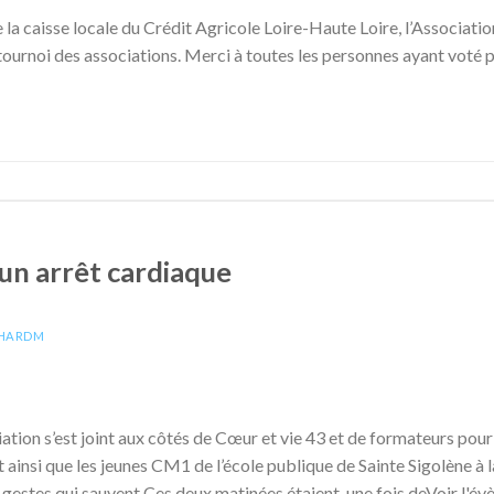
 la caisse locale du Crédit Agricole Loire-Haute Loire, l’Associati
ournoi des associations. Merci à toutes les personnes ayant voté p
un arrêt cardiaque
CHARDM
iation s’est joint aux côtés de Cœur et vie 43 et de formateurs pou
ainsi que les jeunes CM1 de l’école publique de Sainte Sigolène à 
 gestes qui sauvent.Ces deux matinées étaient, une fois deVoir l'é