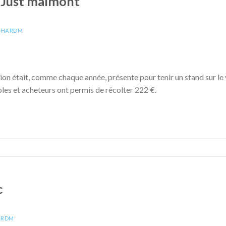
t Just malmont
CHARDM
ation était, comme chaque année, présente pour tenir un stand sur l
les et acheteurs ont permis de récolter 222 €.
c
ARDM