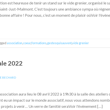
on est heureuse de tenir un stand sur le vide grenier, organisé le s
Saint-Just-Malmont. C’est toujours une ambiance sympa où règnent
a bonne affaire ! Pour nous, c’est un moment de plaisir oùVoir l'évè
gged
association
,
coeur
,
formations
,
gestesquisauvent
,
vide grenier
le 2022
E BECHARD
ssociation aura lieu le 08 avril 2022 à 19h30 à la salle des atelier
t eu un impact sur le monde associatif, nous vous attendons nomb
s projets à venir… Un verre de l’amitié seraVoir l'évènement […]