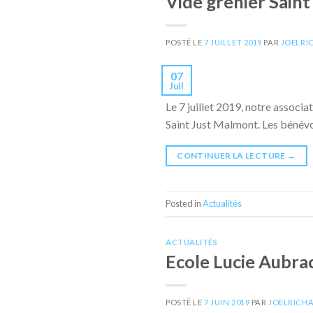
Vide grenier Sain
POSTÉ LE
7 JUILLET 2019
PAR
JOELRI
07
Juil
Le 7 juillet 2019, notre associ
Saint Just Malmont. Les bénévo
CONTINUER LA LECTURE
→
Posted in
Actualités
ACTUALITÉS
Ecole Lucie Aubra
POSTÉ LE
7 JUIN 2019
PAR
JOELRICH