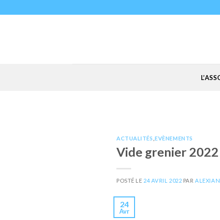
Skip
to
content
L’AS
ACTUALITÉS
,
EVÈNEMENTS
Vide grenier 2022
POSTÉ LE
24 AVRIL 2022
PAR
ALEXIA
24
Avr